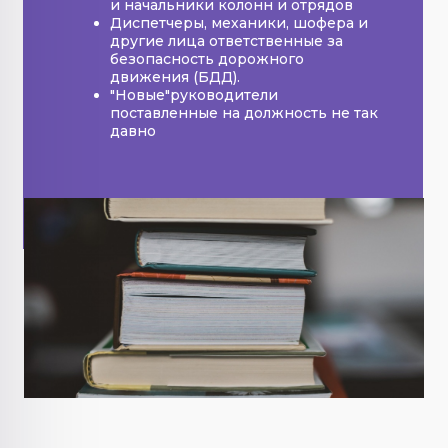
и начальники колонн и отрядов
Диспетчеры, механики, шофера и
другие лица ответственные за
безопасность дорожного
движения (БДД).
"Новые"руководители
поставленные на должность не так
давно