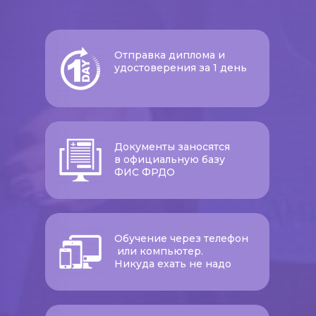
Отправка диплома и
удостоверения за 1 день
Документы заносятся
в официальную базу
ФИС ФРДО
Обучение через телефон
или компьютер.
Никуда ехать не надо