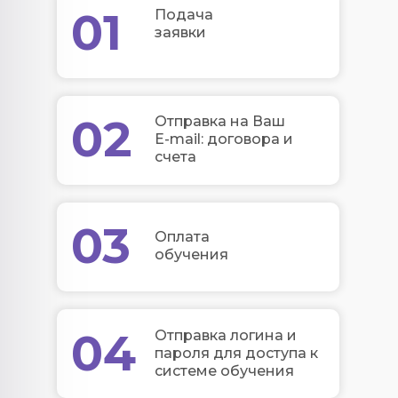
транспортных средств
01
Подача
автомобильного транспорта.
заявки
Программа ориентирована на
получение знаний, необходимых
для осуществления деятельности
контроллера (механика).
02
Отправка на Ваш
E-mail: договора и
Также наш центр
счета
профессионального образования
предлагает дополнительно пройти
переподготовку, повышение
03
квалификации по многим другим
Оплата
направлениям и специальностям,
обучения
согласно нашей лицензии, вот
несколько из них:
монтажник горного
оборудования
04
Отправка логина и
оператор пульта управления
пароля для доступа к
машинист автомобильного
системе обучения
крана