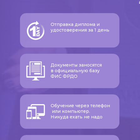
Отправка диплома и
удостоверения за 1 день
Документы заносятся
в официальную базу
ФИС ФРДО
Обучение через телефон
или компьютер.
Никуда ехать не надо