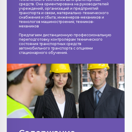
средств. Она ориентирована на руководителей
учреждений, организаций и предприятий
транспорта и связи, материально-технического
снабжения и сбыта; инженеров-механиков и
технологов машиностроения; техников-
механиков
Предлагаем дистанционную профессиональную
переподготовку контролерам технического
состояния транспортных средств
автомобильного транспорта с опциями
стационарного обучения.