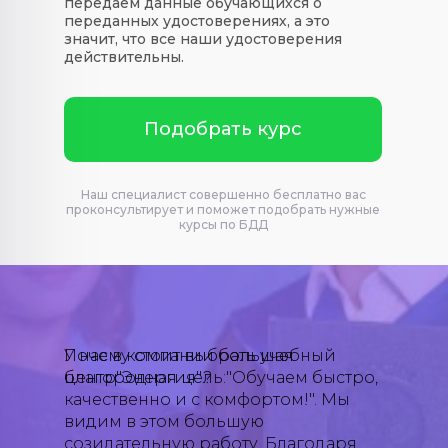
передаем данные обучающихся о
переданных удостоверениях, а это
значит, что все наши удостоверения
действительны.
Подобрать курс
Наш специалист совершенно бесплатно вас
проконсультирует и поможет подобрать нужные
курсы по БДД
Почему стоит выбрать учебный
У нас в компании большая
центр"Энергия"?
благородная цель:"Обучаем быстро,
качественно и с комфортом!". Мы
видим в этом большую
созидательную работу. Благодаря