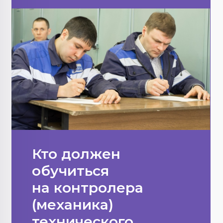
Кто должен
обучиться
на контролера
(механика)
технического