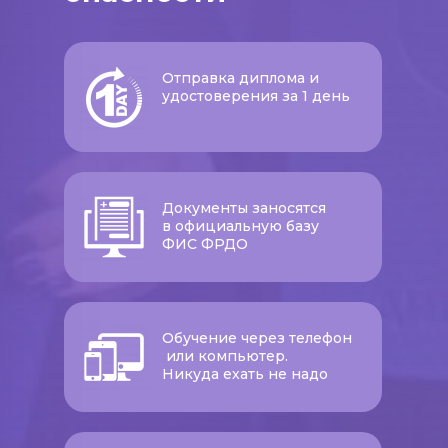
Отправка диплома и
удостоверения за 1 день
Документы заносятся
в официальную базу
ФИС ФРДО
Обучение через телефон
или компьютер.
Никуда ехать не надо