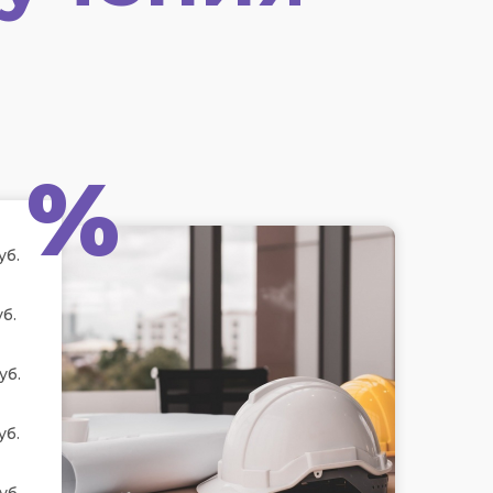
%
уб.
б.
уб.
уб.