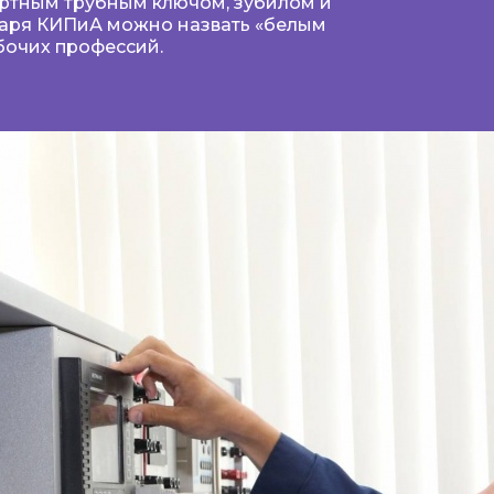
артным трубным ключом, зубилом и
саря КИПиА можно назвать «белым
бочих профессий.