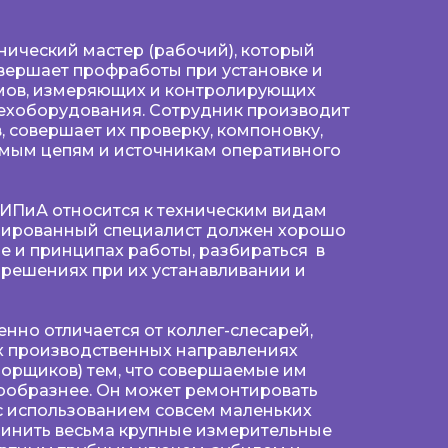
хнический мастер (рабочий), который
овершает профработы при установке и
мов, измеряющих и контролирующих
ехоборудования. Сотрудник производит
 совершает их проверку, компоновку,
мым цепям и источникам оперативного
КИПиА относится к техническим видам
цированный специалист должен хорошо
е и принципах работы, разбираться в
решениях при их устанавливании и
нно отличается от коллег-слесарей,
ых производственных направлениях
борщиков) тем, что совершаемые им
нообразнее. Он может ремонтировать
 использованием совсем маленьких
чинить весьма крупные измерительные