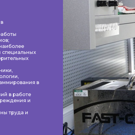
 в
работы
мов;
 наиболее
и специальных
ерительных
ники,
ологии,
раммирования в
ий в работе
преждения и
аны труда и