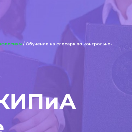
офессиям
/ Обучение на слесаря по контрольно-
 КИПиА
е