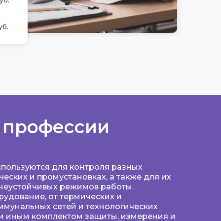
уб.
уб.
 профессии
спользуются для контроля разных
еских и промустановках, а также для их
 неустойчивых режимов работы.
удование, от термических и
ммунальных сетей и технологических
и иным комплектом защиты, измерения и