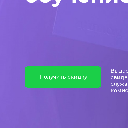
Выдае
Получить скидку
свиде
служа
коми