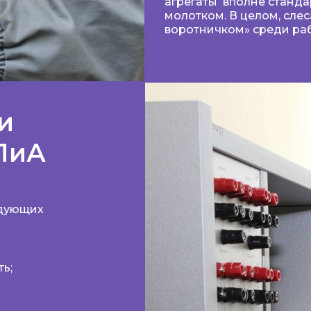
агрегаты вполне станд
молотком. В целом, сле
воротничком» среди ра
и
ПиА
едующих
ь;