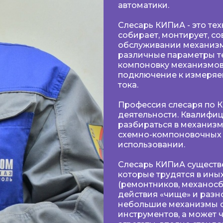
автоматики.
Слесарь КИПиА - это те
собирает, монтирует, с
обслуживании механиз
различные параметры т
компоновку механизмов,
подключение к измеряе
тока.
Профессия слесаря по 
деятельности. Квалифи
разбираться в механизм
схемно-компоновочных 
использовании.
Слесарь КИПиА существе
которые трудятся в ин
(ремонтников, механос
действия «чище» и раз
небольшие механизмы с
инструментов, а может 