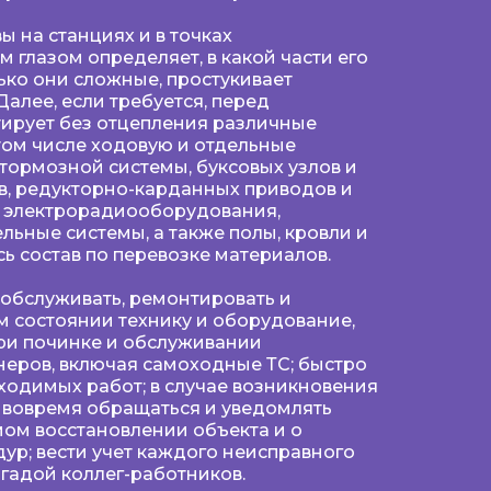
ы на станциях и в точках
 глазом определяет, в какой части его
ько они сложные, простукивает
алее, если требуется, перед
ирует без отцепления различные
 том числе ходовую и отдельные
тормозной системы, буксовых узлов и
, редукторно-карданных приводов и
, электрорадиооборудования,
ьные системы, а также полы, кровли и
ь состав по перевозке материалов.
 обслуживать, ремонтировать и
 состоянии технику и оборудование,
ри починке и обслуживании
еров, включая самоходные ТС; быстро
одимых работ; в случае возникновения
 вовремя обращаться и уведомлять
ом восстановлении объекта и о
ур; вести учет каждого неисправного
гадой коллег-работников.