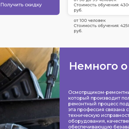
Получить скидку
Стоимость обучения: 430
руб.
от 100 человек
Стоимость обучения: 425
руб.
Немного о
Осмотрщиком-ремонтник
который производит пол
ремонтный процесс под
эта профессия связана 
техническую исправност
оборудования, качеств
обеспечивающую безава