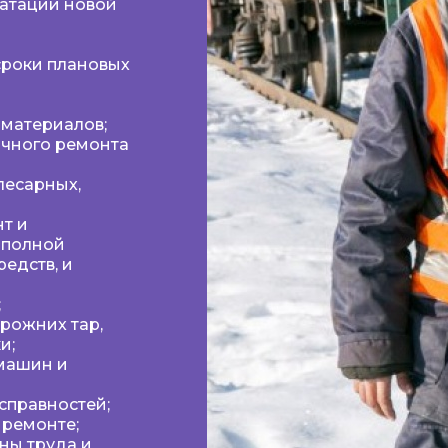
атации новой
сроки плановых
 материалов;
очного ремонта
лесарных,
т и
 полной
едств, и
;
рожних тар,
и;
машин и
справностей;
 ремонте;
ны труда и