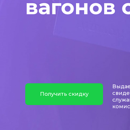
вагонов 
Выдае
свиде
Получить скидку
служа
коми