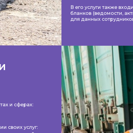
В его услуги также вхо
бланков (ведомости, акт
для данных сотруднико
и
тах и сферах:
ии своих услуг: