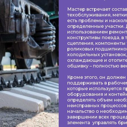
Мастер встречает состав
техобслуживания, метким
есть проблемы и наскол
определенные участки. Д
использованием ремонт
конструктивы поезда, в
сцепления, компоненты 
роликовых подшипников
холодильных установок
охлаждающие и отопител
обшивку – полностью вес
Кроме этого, он должен
поддерживать в рабочем
которые используется п
оборудования и контейн
определять объем необх
неисправных процессов
начальство о необходим
завершении всех процед
элемента управлять бри