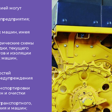
ией могут
 предприятия;
х машин, имея
трические схемы
дки, текущего
тов и изоляции
х машин,
остей
редупреждения
анспортировки
н и очистки
ранспортного,
ния и машин;