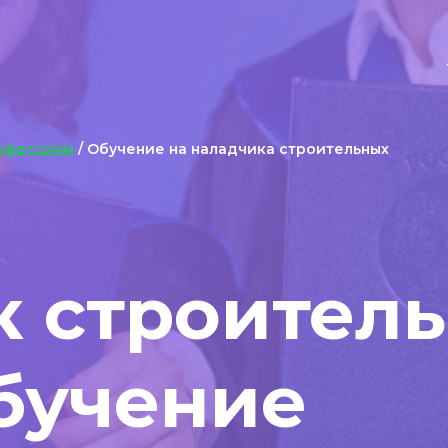
офессиям
/ Обучение на наладчика строительных
к строител
бучение