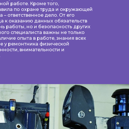
ной работе. Кроме того,
авила по охране труда и окружающей
 – ответственное дело. От его
а к оказанию данных обязательств
нь работы, но и безопасность других
ного специалиста важны не только
личие опыта в работе, знания всех
ие у ремонтника физической
енности, внимательности и
.