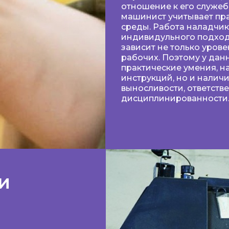
отношение к его служеб
машинист учитывает пр
среды. Работа наладчика
индивидульного подход
зависит не только урове
рабочих. Поэтому у дан
практические умения, на
инструкций, но и налич
выносливости, ответств
дисциплинированности
и